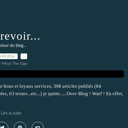
revoir...
tour du blog...
9.09.2014
…
r Mind The Gap
de bons et loyaux services, 398 articles publiés (84
, 63 textes...etc...) je quitte......Over-Blog ! Warf ! En effet,
Lire la suite