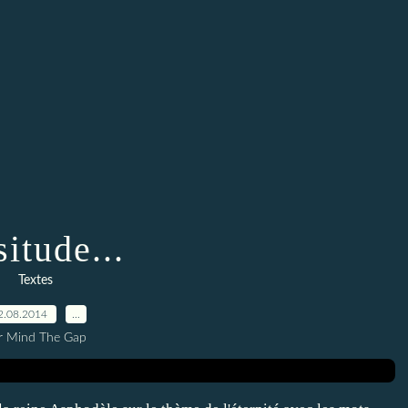
itude...
Textes
2.08.2014
…
r Mind The Gap